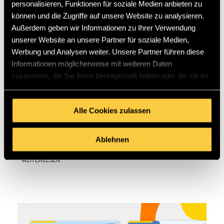
personalisieren, Funktionen für soziale Medien anbieten zu
können und die Zugriffe auf unsere Website zu analysieren.
Außerdem geben wir Informationen zu Ihrer Verwendung
unserer Website an unsere Partner für soziale Medien,
Content
GEO
KI
SEO
|
|
|
Werbung und Analysen weiter. Unsere Partner führen diese
Informationen möglicherweise mit weiteren Daten
WIE SEOWERK KLASSISCHE SEO,
zusammen, die Sie ihnen bereitgestellt haben oder die sie im
GENERATIVE ENGINE
Rahmen Ihrer Nutzung der Dienste gesammelt haben.
OPTIMIZATION (GEO) UND KI-
OPTIMIERUNG ERFOLGREICH
Alle Cookies zulassen
KOMBINIERT: AM EIGENEN
BEISPIEL
Ablehnen
WEITERLESEN