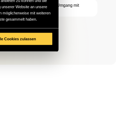
 anbieten zu können und die
 Detaillierte Informationen zum Umgang mit
g unserer Website an unsere
n möglicherweise mit weiteren
nste gesammelt haben.
lle Cookies zulassen