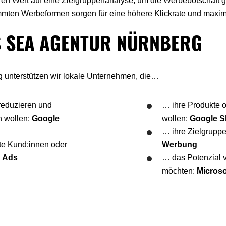
n Wert auf eine Zielgruppenanalyse, um die Werbebotschaft gez
mmten Werbeformen sorgen für eine höhere Klickrate und maxim
S SEA AGENTUR NÜRNBERG
 unterstützen wir lokale Unternehmen, die…
reduzieren und
… ihre Produkte 
n wollen:
Google
wollen
:
Google S
… ihre Zielgruppe
te Kund:innen oder
Werbung
y Ads
… das Potenzial 
möchten:
Microso