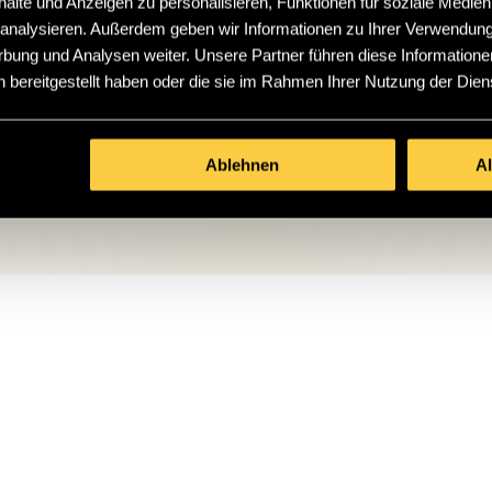
lte und Anzeigen zu personalisieren, Funktionen für soziale Medien
h mit den Datenschutzbestimmungen von seowerk einverstanden.
u analysieren. Außerdem geben wir Informationen zu Ihrer Verwendun
erklärung
.*
rbung und Analysen weiter. Unsere Partner führen diese Informatione
 bereitgestellt haben oder die sie im Rahmen Ihrer Nutzung der Die
Ablehnen
A