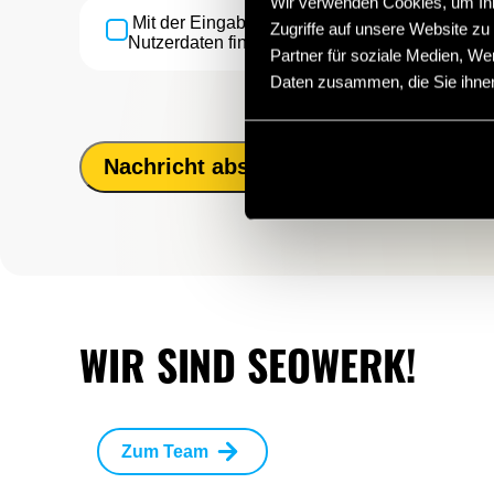
Wir verwenden Cookies, um Inha
Mit der Eingabe Ihrer Daten erklären Sie sic
Zugriffe auf unsere Website z
Nutzerdaten finden Sie in unserer
Datenschutz
Partner für soziale Medien, We
Daten zusammen, die Sie ihnen
Nachricht abschicken
WIR SIND SEOWERK!
Zum Team