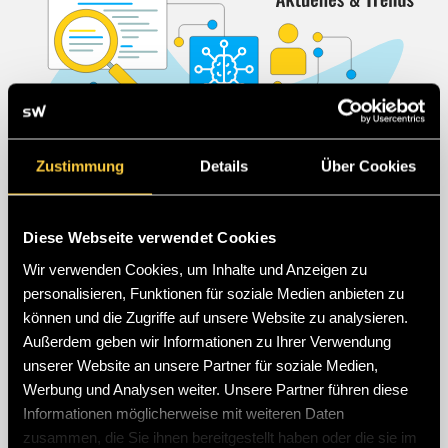
Zustimmung
Details
Über Cookies
|
|
GEO
News
SEO
Diese Webseite verwendet Cookies
WIE UNTERNEHMEN IHREN KI-
Wir verwenden Cookies, um Inhalte und Anzeigen zu
personalisieren, Funktionen für soziale Medien anbieten zu
ENTITÄTS-FUSSABDRUCK (AI ENTITY F
können und die Zugriffe auf unsere Website zu analysieren.
OOTPRINT) ANALYSIEREN
Außerdem geben wir Informationen zu Ihrer Verwendung
unserer Website an unsere Partner für soziale Medien,
Google indexiert künftig deutlich selektiver. Aufgrund der
Werbung und Analysen weiter. Unsere Partner führen diese
wachsenden Flut an automatisiertem KI-Content reicht reine
Informationen möglicherweise mit weiteren Daten
technische Erreichbarkeit längst nicht mehr aus. Erfahren Sie,
wie Sie mit herausragender Content-Qualität, redaktioneller
zusammen, die Sie ihnen bereitgestellt haben oder die sie im