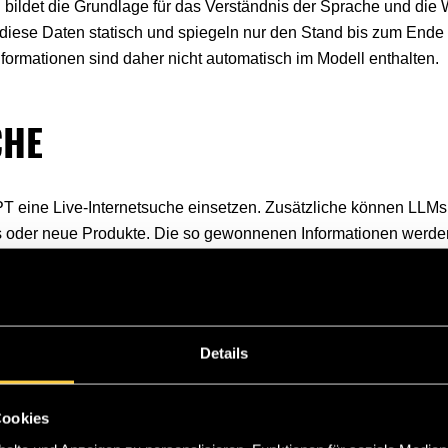
bildet die Grundlage für das Verständnis der Sprache und die 
d diese Daten statisch und spiegeln nur den Stand bis zum Ende
nformationen sind daher nicht automatisch im Modell enthalten.
CHE
GPT eine Live-Internetsuche einsetzen. Zusätzliche können LLM
s oder neue Produkte. Die so gewonnenen Informationen werde
ebaut. Dadurch entsteht eine Verbindung aus dem langjährig auf
n Themen oder spezifischen Anfragen entscheidend ist. Das Ers
lle tragen wesentlich zur Sichtbarkeit von Unternehmen in LLM
Details
Cookies