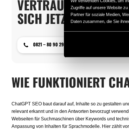
Wir verwenden Cookies, um Inha
VERTRAUEN SIE AUF E
Zugriffe auf unsere Website z
Partner für soziale Medien, We
SICH JETZT BERATEN!
Daten zusammen, die Sie ihnen
0821 – 80 90 290
info@seowerk.d
WIE FUNKTIONIERT CH
ChatGPT SEO baut darauf auf, Inhalte so zu gestalten u
relevant erkannt und in den Antworten bevorzugt verwend
Webseiten für Suchmaschinen über Keywords und technis
Anpassung von Inhalten für Sprachmodelle. Hier zählt vor