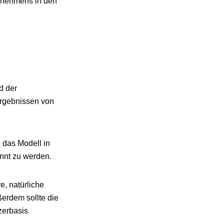
ernehmens in den
d der
Ergebnissen von
e das Modell in
annt zu werden.
e, natürliche
erdem sollte die
zerbasis