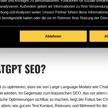
lte und Anzeigen zu personalisieren, Funktionen für soziale Medien
CHTE QUALITÄT – LASSEN 
u analysieren. Außerdem geben wir Informationen zu Ihrer Verwendun
rbung und Analysen weiter. Unsere Partner führen diese Informatione
 bereitgestellt haben oder die sie im Rahmen Ihrer Nutzung der Die
Ablehnen
A
e
ATGPT SEO?
nd zu optimieren, dass sie von Large Language Models wie Cha
et werden. Im Gegensatz zum klassischen SEO, das vor allem da
che Optimierungen sichtbar zu machen, liegt der Fokus bei C
 allem, wie gut ein Text Kontext, Relevanz und Mehrwert für di