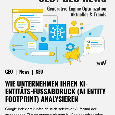
|
|
GEO
News
SEO
WIE UNTERNEHMEN IHREN KI-
ENTITÄTS-FUSSABDRUCK (AI ENTITY F
OOTPRINT) ANALYSIEREN
Google indexiert künftig deutlich selektiver. Aufgrund der
wachsenden Flut an automatisiertem KI-Content reicht reine