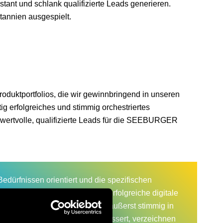
tant und schlank qualifizierte Leads generieren.
annien ausgespielt.
oduktportfolios, die wir gewinnbringend in unseren
ig erfolgreiches und stimmig orchestriertes
 wertvolle, qualifizierte Leads für die SEEBURGER
edürfnissen orientiert und die spezifischen
rk gestaltet für uns nachhaltig erfolgreiche digitale
chen Onlinekanäle, die sich äußerst stimmig in
 wir die User Experience verbessert, verzeichnen