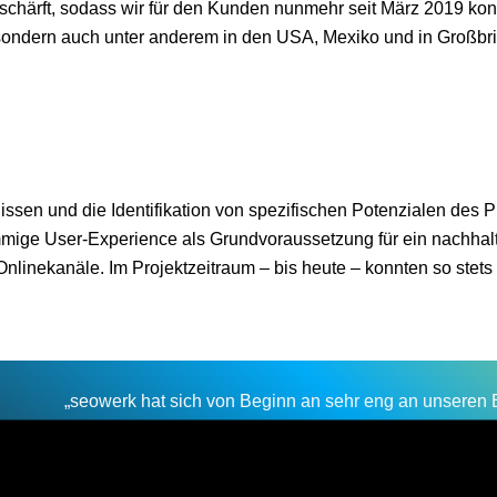
eschärft, sodass wir für den Kunden nunmehr seit März 2019 kons
ndern auch unter anderem in den USA, Mexiko und in Großbrit
sen und die Identifikation von spezifischen Potenzialen des Pr
timmige User-Experience als Grundvoraussetzung für ein nachhalt
nlinekanäle. Im Projektzeitraum – bis heute – konnten so stets
„seowerk hat sich von Beginn an sehr eng an unseren B
Potenziale unseres Produktportfolios identifiziert. seowe
Kampagnen und SEO-Maßnahmen über die unterschiedli
unseren Marketingmix integrieren. Dank seowerk haben