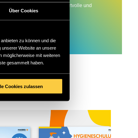
 – generieren kontinuierlich wertvolle und
Über Cookies
al.“
 anbieten zu können und die
g unserer Website an unsere
n möglicherweise mit weiteren
nste gesammelt haben.
RIES.
lle Cookies zulassen