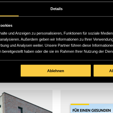
deutlich höhere Conversion Rates und – am wichtigsten
Details
qualifizierte Leads, sowohl national als auch internation
Cookies
Jan Seeburger
Marketing SEEBURGER AG
lte und Anzeigen zu personalisieren, Funktionen für soziale Medien
u analysieren. Außerdem geben wir Informationen zu Ihrer Verwendun
rbung und Analysen weiter. Unsere Partner führen diese Informatione
 bereitgestellt haben oder die sie im Rahmen Ihrer Nutzung der Die
SSANTE SUCCESS STO
Ablehnen
A