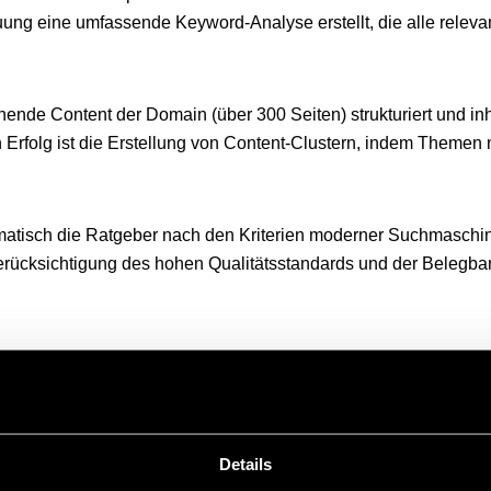
euung eine umfassende Keyword-Analyse erstellt, die alle relev
hende Content der Domain (über 300 Seiten) strukturiert und inh
rfolg ist die Erstellung von Content-Clustern, indem Themen ne
ematisch die Ratgeber nach den Kriterien moderner Suchmaschi
rücksichtigung des hohen Qualitätsstandards und der Belegbark
llen Suchmaschinenoptimierung (insbesondere des strategisch
auch zu generischen Informationssuchanfragen signifikant gest
Details