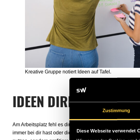
Kreative Gruppe notiert Ideen auf Tafel.
IDEEN DIREKT NOTIERE
Zustimmung
Am Arbeitsplatz fehl es dir an Kreativität, beim Abendspaz
Diese Webseite verwendet 
immer bei dir hast oder die Notizfunktion auf deinem Hand