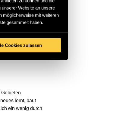
 anbieten zu können und die
os vorkommt, sollte
g unserer Website an unsere
 dir eine Sammlung
n möglicherweise mit weiteren
t gerade eine deiner
nste gesammelt haben.
 zu können.
lle Cookies zulassen
n Gebieten
neues lernt, baut
sich ein wenig durch