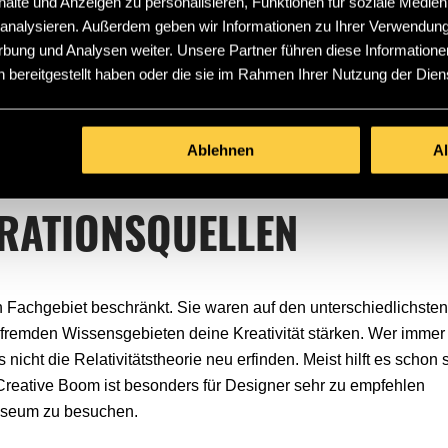
lte und Anzeigen zu personalisieren, Funktionen für soziale Medien
ner Freizeit. Selbst ein Einfall, der dir im ersten Moment sinnl
u analysieren. Außerdem geben wir Informationen zu Ihrer Verwendun
und Gedanken wann immer du die Möglichkeit hast. So kannst du
rbung und Analysen weiter. Unsere Partner führen diese Informatione
irierten Momenten zurückgreifen kannst. Wer weiß, vielleicht is
 bereitgestellt haben oder die sie im Rahmen Ihrer Nutzung der Die
rojekt im Job.
en, um beim späteren Anhören deine Idee besser nachvollziehen
Ablehnen
A
IRATIONSQUELLEN
n Fachgebiet beschränkt. Sie waren auf den unterschiedlichste
 fremden Wissensgebieten deine Kreativität stärken. Wer immer 
cht die Relativitätstheorie neu erfinden. Meist hilft es schon 
 (Creative Boom ist besonders für Designer sehr zu empfehlen
useum zu besuchen.