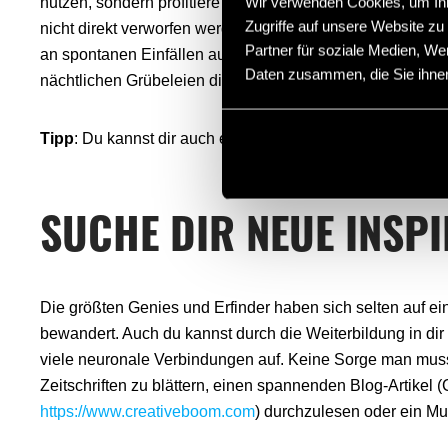
Wir verwenden Cookies, um Inha
nutzen, sondern profitiere auch von Gedankengängen in dei
Zugriffe auf unsere Website z
nicht direkt verworfen werden. Notiere dir deine Ideen 
Partner für soziale Medien, We
an spontanen Einfällen aufbauen, auf welche du in uninsp
Daten zusammen, die Sie ihnen
nächtlichen Grübeleien die Lösung für ein kompliziertes P
Tipp
: Du kannst dir auch eine Idee ins Handy einsprech
SUCHE DIR NEUE INSP
Die größten Genies und Erfinder haben sich selten auf ei
bewandert. Auch du kannst durch die Weiterbildung in dir
viele neuronale Verbindungen auf. Keine Sorge man muss ni
Zeitschriften zu blättern, einen spannenden Blog-Artikel
https://www.creativeboom.com
) durchzulesen oder ein M