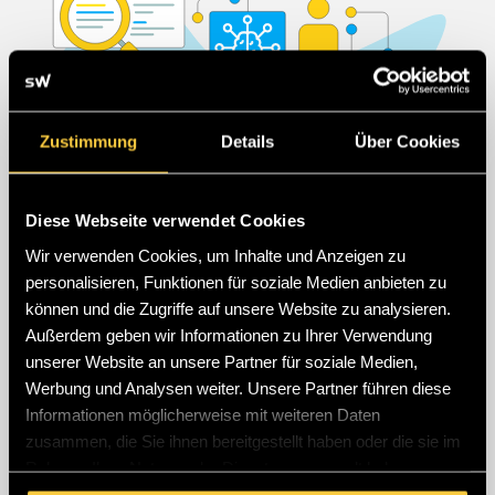
Zustimmung
Details
Über Cookies
|
|
GEO
News
SEO
Diese Webseite verwendet Cookies
Wir verwenden Cookies, um Inhalte und Anzeigen zu
NEUE SEO & GEO-REGELN FÜR
personalisieren, Funktionen für soziale Medien anbieten zu
BLOGGER: WARUM KLARHEIT BEI
können und die Zugriffe auf unsere Website zu analysieren.
DER KI-BASIERTEN SUCHE
Außerdem geben wir Informationen zu Ihrer Verwendung
unserer Website an unsere Partner für soziale Medien,
ENTSCHEIDEND IST
Werbung und Analysen weiter. Unsere Partner führen diese
Google indexiert künftig deutlich selektiver. Aufgrund der
Informationen möglicherweise mit weiteren Daten
wachsenden Flut an automatisiertem KI-Content reicht reine
zusammen, die Sie ihnen bereitgestellt haben oder die sie im
technische Erreichbarkeit längst nicht mehr aus. Erfahren Sie,
Rahmen Ihrer Nutzung der Dienste gesammelt haben.
wie Sie mit herausragender Content-Qualität, redaktioneller