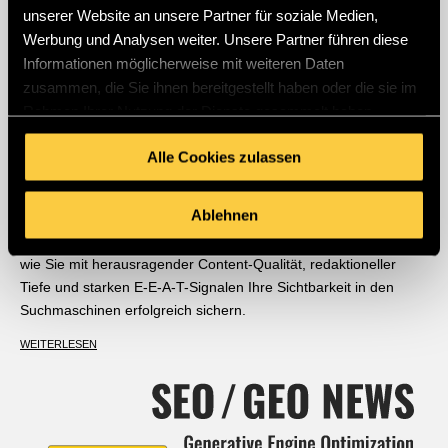
unserer Website an unsere Partner für soziale Medien,
|
|
GEO
News
SEO
Werbung und Analysen weiter. Unsere Partner führen diese
Informationen möglicherweise mit weiteren Daten
NEUE SEO & GEO-REGELN FÜR
zusammen, die Sie ihnen bereitgestellt haben oder die sie im
BLOGGER: WARUM KLARHEIT BEI
Rahmen Ihrer Nutzung der Dienste gesammelt haben.
DER KI-BASIERTEN SUCHE
Alle Cookies zulassen
ENTSCHEIDEND IST
Google indexiert künftig deutlich selektiver. Aufgrund der
Ablehnen
wachsenden Flut an automatisiertem KI-Content reicht reine
technische Erreichbarkeit längst nicht mehr aus. Erfahren Sie,
wie Sie mit herausragender Content-Qualität, redaktioneller
Tiefe und starken E-E-A-T-Signalen Ihre Sichtbarkeit in den
Suchmaschinen erfolgreich sichern.
WEITERLESEN