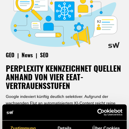
|
|
GEO
News
SEO
PERPLEXITY KENNZEICHNET QUELLEN
ANHAND VON VIER EEAT-
VERTRAUENSSTUFEN
Google indexiert künftig deutlich selektiver. Aufgrund der
wachsenden Flut an automatisiertem KI-Content reicht reine
technische Erreichbarkeit längst nicht mehr aus. Erfahren Sie,
wie Sie mit herausragender Content-Qualität, redaktioneller
Tiefe und starken E-E-A-T-Signalen Ihre Sichtbarkeit in den
Zustimmung
Details
Über Cookies